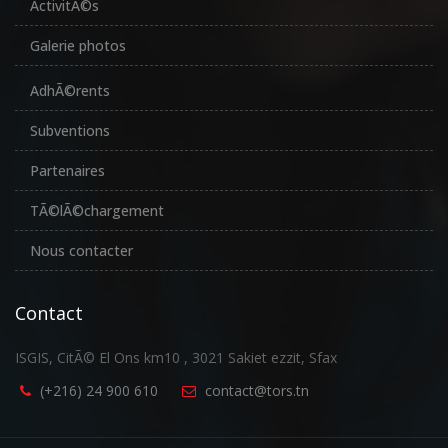
ActivitÃ©s
Galerie photos
AdhÃ©rents
Subventions
Partenaires
TÃ©lÃ©chargement
Nous contacter
Contact
ISGIS, CitÃ© El Ons km10 , 3021 Sakiet ezzit, Sfax
(+216) 24 900 610
contact@tors.tn