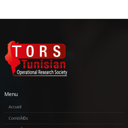
Menu
Accueil
ComitÃ©s