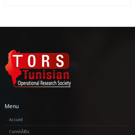
Menu
Accueil
ComitÃ©s