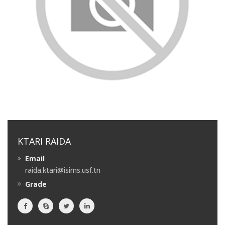
KTARI RAIDA
Email
raida.ktari@isims.usf.tn
Grade