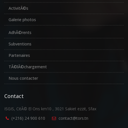
ActivitÃ©s
Galerie photos
AdhÃ©rents
Subventions
Partenaires
TÃ©lÃ©chargement
Nous contacter
Contact
ISGIS, CitÃ© El Ons km10 , 3021 Sakiet ezzit, Sfax
(+216) 24 900 610
contact@tors.tn