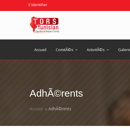
S'identifier
Accueil
ComitÃ©s
ActivitÃ©s
Galeri
AdhÃ©rents
Accueil
AdhÃ©rents