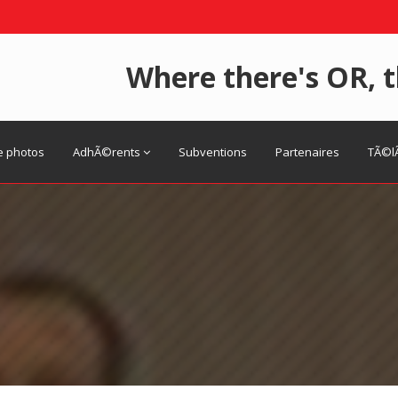
Where there's OR, t
e photos
AdhÃ©rents
Subventions
Partenaires
TÃ©l