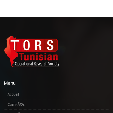
Menu
Accueil
ComitÃ©s