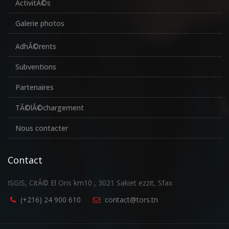
ActivitÃ©s
Galerie photos
AdhÃ©rents
Subventions
Partenaires
TÃ©lÃ©chargement
Nous contacter
Contact
ISGIS, CitÃ© El Ons km10 , 3021 Sakiet ezzit, Sfax
(+216) 24 900 610
contact@tors.tn