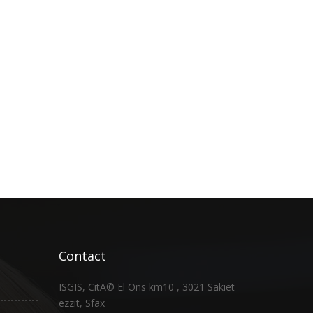
Contact
ISGIS, CitÃ© El Ons km10 , 3021 Sakiet
ezzit, Sfax