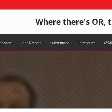
Where there's OR, t
e photos
AdhÃ©rents
Subventions
Partenaires
TÃ©l