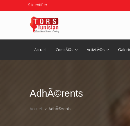
S'identifier
Accueil
ComitÃ©s
ActivitÃ©s
Galeri
AdhÃ©rents
Accueil
AdhÃ©rents