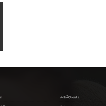
il
AdhÃ©rents