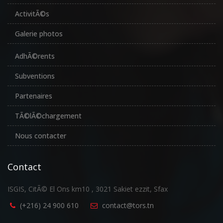
ActivitÃ©s
Galerie photos
AdhÃ©rents
Subventions
Partenaires
TÃ©lÃ©chargement
Nous contacter
Contact
ISGIS, CitÃ© El Ons km10 , 3021 Sakiet ezzit, Sfax
(+216) 24 900 610
contact@tors.tn