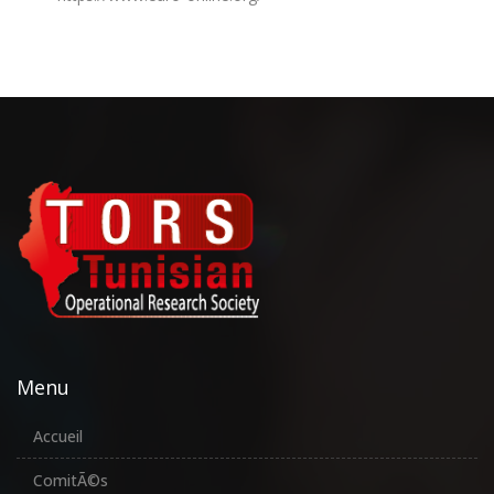
Menu
Accueil
ComitÃ©s