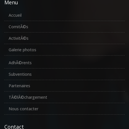
Menu
Accueil
ComitÃ©s
ActivitÃ©s
Galerie photos
AdhÃ©rents
Subventions
Partenaires
TÃ©lÃ©chargement
Nous contacter
Contact