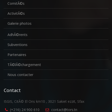
ComitÃ©s
ActivitÃ©s
Galerie photos
AdhÃ©rents
Subventions
Partenaires
TÃ©lÃ©chargement
Nous contacter
Contact
ISGIS, CitÃ© El Ons km10 , 3021 Sakiet ezzit, Sfax
(+216) 24 900 610
contact@tors.tn